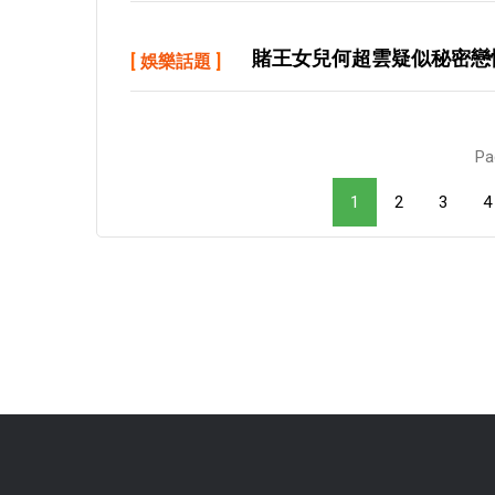
賭王女兒何超雲疑似秘密戀
[
娛樂話題
]
Pa
1
2
3
4