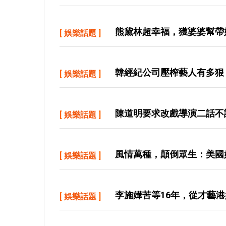
熊黛林超幸福，獲婆婆幫帶
[
娛樂話題
]
韓經紀公司壓榨藝人有多狠
[
娛樂話題
]
陳道明要求改戲導演二話不
[
娛樂話題
]
風情萬種，顛倒眾生：美國
[
娛樂話題
]
李施嬅苦等16年，從才藝港
[
娛樂話題
]