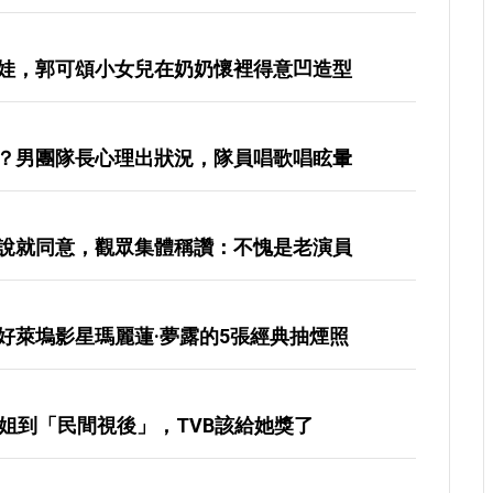
娃，郭可頌小女兒在奶奶懷裡得意凹造型
？男團隊長心理出狀況，隊員唱歌唱眩暈
說就同意，觀眾集體稱讚：不愧是老演員
好萊塢影星瑪麗蓮·夢露的5張經典抽煙照
姐到「民間視後」，TVB該給她獎了