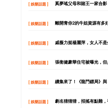
奚夢瑤父母和賭王一家合影
[
娛樂話題
]
離開青你2的牛姐資源有多
[
娛樂話題
]
戚薇力挺楊麗萍，女人不是
[
娛樂話題
]
張衛健豪華住宅被曝光，但
[
娛樂話題
]
續集來了！《龍門鏢局》與
[
娛樂話題
]
劇名猜猜猜，招搖有點難，
[
娛樂話題
]