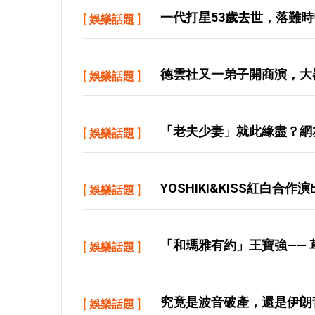
一代打星53歲去世，落難
[
娛樂話題
]
德雲社又一弟子開商演，大
[
娛樂話題
]
「老夫少妻」就此緣盡？網
[
娛樂話題
]
YOSHIKI&KISS紅白
[
娛樂話題
]
「和瑪雅有約」王寶強——
[
娛樂話題
]
究竟是波音破產，還是伊朗
[
娛樂話題
]