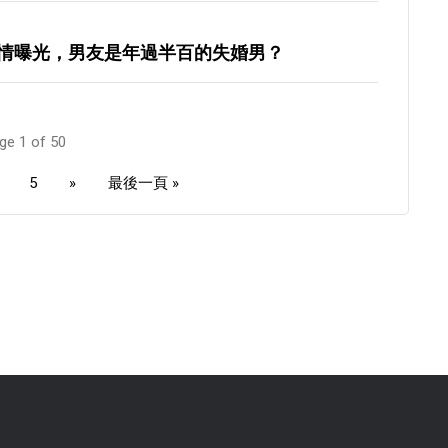
情曝光，男友是年過半百的失婚男？
ge 1 of 50
5
»
最後一頁 »