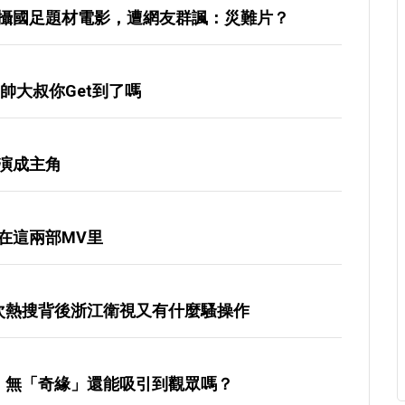
攝國足題材電影，遭網友群諷：災難片？
帥大叔你get到了嗎
演成主角
在這兩部MV里
次熱搜背後浙江衛視又有什麼騷操作
」無「奇緣」還能吸引到觀眾嗎？