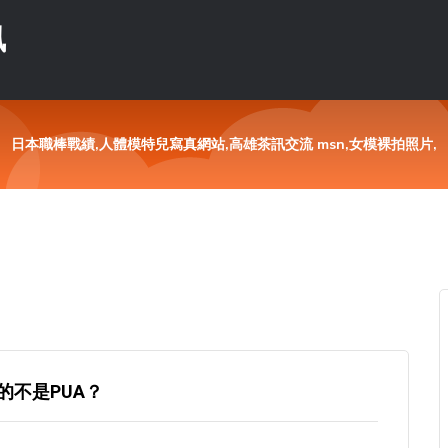
訊
日本職棒戰績,人體模特兒寫真網站,高雄茶訊交流 msn,女模裸拍照片,
的不是PUA？