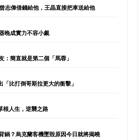
時曾志偉借錢給他，王晶直接把車送給他
器晚成實力不容小覷
友：簡直就是第二個「馬蓉」
合作演出「比打倒哥斯拉更大的衝擊」
 草根人生，逆襲之路
背鍋？烏克蘭客機墜毀原因今日就將揭曉