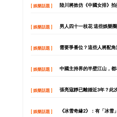
陸川將效仿《中國女排》拍
[
娛樂話題
]
男人四十一枝花 這些娛樂圈
[
娛樂話題
]
需要爭番位？這些人將配角
[
娛樂話題
]
中國主持界的半壁江山，都
[
娛樂話題
]
張亮寇靜已離婚近3年？此
[
娛樂話題
]
《冰雪奇緣2》：有「冰雪
[
娛樂話題
]