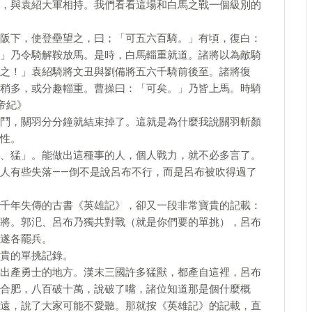
，與袁紹大軍相持。我們看看這場和白馬之戰一個級別的
阪下，使登壘望之，曰；「可五六百騎。」有頃，復白：
」乃令騎解鞍放馬。是時，白馬輜重就道。諸將以為敵騎
之！」袁紹騎將文丑與劉備將五六千騎前後至。諸將復
稍多，或分趣輜重。曹操曰：「可矣。」乃皆上馬。時騎
帝紀》
鬥，關羽分分鐘就結束掉了。這就是為什麼我說關羽斬顏
性。
、猛」。能做出這種事的人，個人戰力，就不必多言了。
人有些失落——倒不是說呂布不行，而是呂布被吹得過了
千年失傳的古書《英雄記》，卻又一段非常寶貴的記載：
將。郭汜、呂布乃獨共對戰（就是你們要的單挑），呂布
遂各罷兵。
貴的單挑記錄。
出產勇士的地方。漢末三國許多猛獸，都產自這裡，呂布
合肥，八百破十萬，說破了嘴，諸位知道那是個什麼概
遠，說了大家可能不愛聽。那就按《英雄記》的記載，直