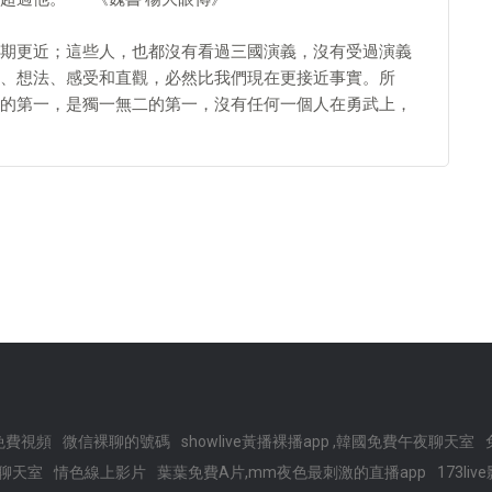
期更近；這些人，也都沒有看過三國演義，沒有受過演義
、想法、感受和直觀，必然比我們現在更接近事實。所
的第一，是獨一無二的第一，沒有任何一個人在勇武上，
免費視頻
微信裸聊的號碼
showlive黃播裸播app ,韓國免費午夜聊天室
聊天室
情色線上影片
葉葉免費A片,mm夜色最刺激的直播app
173li