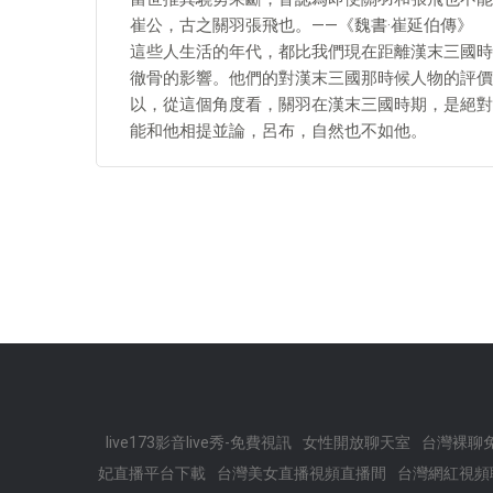
崔公，古之關羽張飛也。——《魏書·崔延伯傳》
這些人生活的年代，都比我們現在距離漢末三國時
徹骨的影響。他們的對漢末三國那時候人物的評價
以，從這個角度看，關羽在漢末三國時期，是絕對
能和他相提並論，呂布，自然也不如他。
live173影音live秀-免費視訊
女性開放聊天室
台灣裸聊
妃直播平台下載
台灣美女直播視頻直播間
台灣網紅視頻