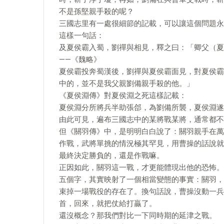
不是孫堅親手殺的呢？
三國志里有一處很細節的記載，可以讓這個問題永
這樣一句話：
及夏侯霸入蜀，劉禪與相見，釋之曰：「卿父（夏
——《魏略》
夏侯霸投奔蜀漢後，劉禪與夏侯霸面見，對夏侯霸
中的，並不是我父親劉備親手殺的他。」
《夏侯淵傳》對夏侯淵之死這樣記載：
夏侯淵分所將兵半助張郃，為劉備所襲，夏侯淵遂
由此可見，遍布三國志中的某將戰某將，通常都不
但《關羽傳》中，是明明白白說了：關羽親手在萬
作戰，武將單挑的情況極其罕見，用曹操的話說就
最終決定勝負的，還是作戰嘛。
正因如此，關羽這一戰，才更能體現出他的恐怖。
五個字，其實映射了一個相當變態的事實：關羽，
束掉一場戰役的存在了。換句話說，曹操沒動一兵
首，回來，就把仗給打贏了。
還沒概念？那我們對比一下同時期的延津之戰。