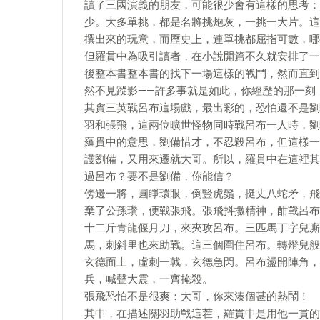
讀了三國演義的朋友，可能很少會有這樣的思考：
少。大多單挑，都是名將挑炮灰，一挑一大片。這
撰出來的玩意，而歷史上，連單挑都屈指可數，哪
但羅貫中為吸引讀者，在小說開篇不久就安排了一
後整本書整本書的找下一場這樣的戰鬥，然而直到
然不見蹤影——許多事就是如此，你經歷的那一刻
其實三英戰呂布這場戲，最出彩的，恐怕還不是劉
羽和張飛，這兩位曠世怪物同時戰呂布一人時，劉
羅貫中的意思，劉備惜才，不忍殺呂布，但這樣一
護劉備，又用來遷就大哥。所以，羅貫中在這裡其
過呂布？要不是劉備，你能信？
傍邊一將，圓睜環眼，倒豎虎鬚，挺丈八蛇矛，飛
棄了公孫瓚，便戰張飛。張飛抖擻精神，酣戰呂布
十二斤青龍偃月刀，來夾攻呂布。三匹馬丁字兒廝
馬，刺斜里也來助戰。這三個圍住呂布。轉燈兒般
玄德面上，虛刺一戟，玄德急閃。呂布盪開陣角，
兵，喊聲大震，一齊掩殺。
張飛恐怕不是很爽：大哥，你來湊個甚的熱鬧！
其中，在描述關羽助戰這茬，羅貫中是用他一貫的