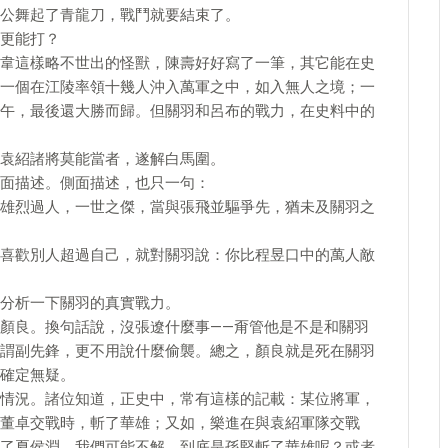
公舞起了青龍刀，戰鬥就要結束了。
更能打？
韋這樣略不世出的怪獸，陳壽好好寫了一筆，其它能在史
一個在江陵率領十幾人沖入萬軍之中，如入無人之境；一
午，最後還大勝而歸。但關羽和呂布的戰力，在史料中的
袁紹諸將莫能當者，遂解白馬圍。
面描述。側面描述，也只一句：
雄烈過人，一世之傑，當與張飛並驅爭先，猶未及關羽之
喜歡別人超過自己，就對關羽說：你比程昱口中的萬人敵
分析一下關羽的真實戰力。
顏良。換句話說，沒張遼什麼事——甭管他是不是和關羽
謂副先鋒，更不用說什麼偷襲。總之，顏良就是死在關羽
確定無疑。
情況。諸位知道，正史中，常有這樣的記載：某位將軍，
董卓交戰時，斬了華雄；又如，樂進在與袁紹軍隊交戰
了夏侯淵。我們可能不解，到底是孫堅斬了華雄呢？或者