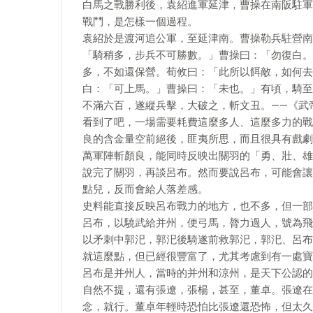
白馬之戰勝利後，袁紹進軍延津，曹操在南阪駐軍
戰鬥，是怎樣一個過程。
袁紹於是渡河追公軍，至延津南。曹操勒兵駐營南
「騎稍多，步兵不可勝數。」曹操曰：「勿復白。
多，不如還保營。荀攸曰：「此所以餌敵，如何去
白：「可上馬。」曹操曰：「未也。」有頃，騎至
不滿六百，遂縱兵擊，大破之，斬文丑。——《武
看到了吧，一場需要耗費這麼多人、這麼多力的戰
良的含金量空前絕後，匪夷所思，而且很具有戲劇
萬軍陣斬顏良，能同時反映出關羽的「勇、壯、雄
說完了關羽，再談呂布。然而要說呂布，可能會讓
點兒，反而會給人落差感。
史料能直接反映呂布戰力的地方，也不多，但一部
呂布，以驍武給并州，便弓馬，膂力過人，號為飛
以矛刺中郭汜，郭汜後騎遂前救郭汜，郭汜、呂布
就這麼點，但已經很豐富了，尤其考慮到有一處寶
呂布是并州人，當時的并州和涼州，是天下公認的
自然不提，還有張遼，張楊，甚至，董卓。張遼在
念，就行。董卓年輕時恐怕比張遼還恐怖，但太久