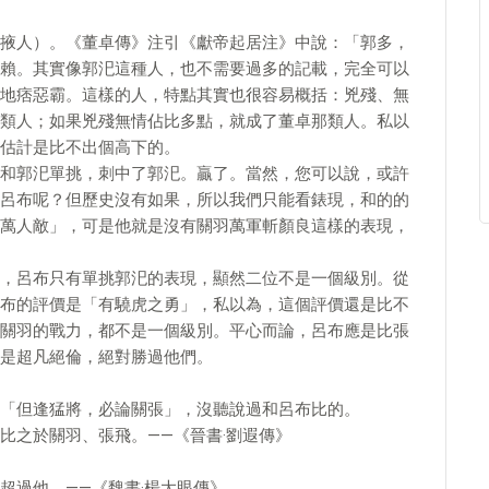
掖人）。《董卓傳》注引《獻帝起居注》中說：「郭多，
賴。其實像郭汜這種人，也不需要過多的記載，完全可以
地痞惡霸。這樣的人，特點其實也很容易概括：兇殘、無
類人；如果兇殘無情佔比多點，就成了董卓那類人。私以
估計是比不出個高下的。
和郭汜單挑，刺中了郭汜。贏了。當然，您可以說，或許
呂布呢？但歷史沒有如果，所以我們只能看錶現，和的的
萬人敵」，可是他就是沒有關羽萬軍斬顏良這樣的表現，
，呂布只有單挑郭汜的表現，顯然二位不是一個級別。從
布的評價是「有驍虎之勇」，私以為，這個評價還是比不
關羽的戰力，都不是一個級別。平心而論，呂布應是比張
是超凡絕倫，絕對勝過他們。
「但逢猛將，必論關張」，沒聽說過和呂布比的。
比之於關羽、張飛。——《晉書·劉遐傳》
超過他。——《魏書·楊大眼傳》