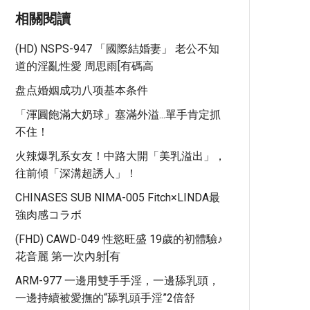
相關閱讀
(HD) NSPS-947 「國際結婚妻」 老公不知
道的淫亂性愛 周思雨[有碼高
盘点婚姻成功八项基本条件
「渾圓飽滿大奶球」塞滿外溢...單手肯定抓
不住！
火辣爆乳系女友！中路大開「美乳溢出」，
往前傾「深溝超誘人」！
CHINASES SUB NIMA-005 Fitch×LINDA最
強肉感コラボ
(FHD) CAWD-049 性慾旺盛 19歲的初體驗♪
花音麗 第一次內射[有
ARM-977 一邊用雙手手淫，一邊舔乳頭，
一邊持續被愛撫的“舔乳頭手淫”2倍舒