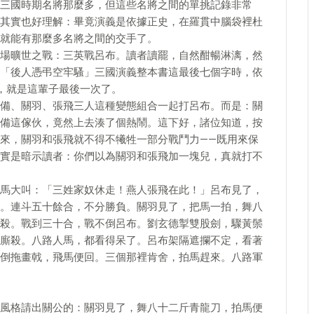
三國時期名將那麼多，但這些名將之間的單挑記錄非常
其實也好理解：畢竟演義是依據正史，在羅貫中腦袋裡杜
就能有那麼多名將之間的交手了。
場曠世之戰：三英戰呂布。讀者讀罷，自然酣暢淋漓，然
「後人憑弔空牢騷」三國演義整本書這最後七個字時，依
，就是這輩子最後一次了。
備、關羽、張飛三人這種變態組合一起打呂布。而是：關
備這傢伙，竟然上去湊了個熱鬧。這下好，諸位知道，按
來，關羽和張飛就不得不犧牲一部分戰鬥力——既用來保
實是暗示讀者：你們以為關羽和張飛加一塊兒，真就打不
馬大叫：「三姓家奴休走！燕人張飛在此！」呂布見了，
。連斗五十餘合，不分勝負。關羽見了，把馬一拍，舞八
殺。戰到三十合，戰不倒呂布。劉玄德掣雙股劍，驟黃鬃
廝殺。八路人馬，都看得呆了。呂布架隔遮攔不定，看著
倒拖畫戟，飛馬便回。三個那裡肯舍，拍馬趕來。八路軍
風格請出關公的：關羽見了，舞八十二斤青龍刀，拍馬便