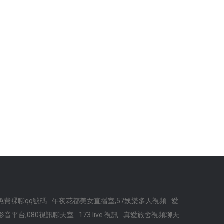
免費裸聊qq號碼
午夜花都美女直播室,57娛樂多人視頻
愛
ve影音平台,080視訊聊天室
173 live 視訊
真愛旅舍視頻聊天