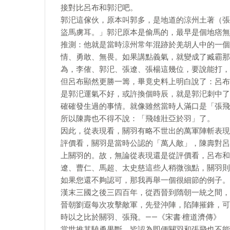
接對比呂布和郭汜吧。
郭汜這傢伙，原本叫郭多，是地道的涼州土著（張
盜馬虜耳。」郭汜原本是偷馬的，最早是個地痞無
推測：他就是當時涼州常年混跡於羌胡人中的一個
情、勇敢、無畏。如果講點義氣，就變成了臧霸那
為，李傕、郭汜、張遼、張楊這幾位，要說能打，
但呂布顯然更勝一籌，畢竟史料上明白說了：呂布
是郭汜運氣不好，或許換個時辰，就是郭汜刺中了
確確發生過的事情。就像雖然當時人滿口是「張飛
所以陳壽也不得不說：「飛雄壯亞於羽」了。
因此，從表現看，關羽有略不世出的萬軍陣斬表現
評價看，關羽是當時公認的「萬人敵」，陳壽對呂
上關羽的。故，無論從表現還是從評價看，呂布和
遼、曹仁、馬超、太史慈這些人稍微強點，關羽則
如果您還不夠認可，那我再舉一個很細節的例子。
漢末三國之後三四百年，從西晉到隋朝一統之間，
晉朝劉遐每次攻擊敵軍，先登沖陣，陷陣摧鋒，可
時以之比於關羽、張飛。——《宋書·檀道濟傳》
當世推其驍勇果斷，皆認為即便關羽和張飛也不能