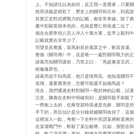
上。不知諸位以為如何，反正我一直覺著，只要關
然而演義是精彩了，歷史上的關羽和呂布，到底誰
其實正史對武將戰力的記載，都非常寒磣。除了典
書中彰顯英雄本色的，也就是曹仁和張遼二位了：
個在合肥率領八百人沖入十萬大軍，從早上殺到中
記載就實在非常少了。
羽望見良麾蓋，策馬刺良於萬眾之中，斬其首還。
整個《關羽傳》中，這是唯一一處對關羽戰力的正
諸葛亮知關羽護前，乃答之曰：「馬超兼資文武，
絕倫逸群也。」
諸葛亮從不拍馬屁，他只是情商高。他知道關羽不
張飛，還要厲害些，怎麼可能還不如個馬超？
現在，我們通過史料對關羽一戰封神的記載，試著
注意，陳壽在史料中明確寫到：是關羽親手刺殺了
一齊衝上去的，也甭管當時張遼是先鋒，關羽是所
手下的，而且估計是分分鐘就被關羽收掉了，這個
這裡深入一點，考察一下史料中所謂某將斬某將的
在某場戰鬥中，斬殺了某位敵將。比如，孫堅在和
時，斬了淳于瓊；再如，劉備在與曹軍交戰時，斬