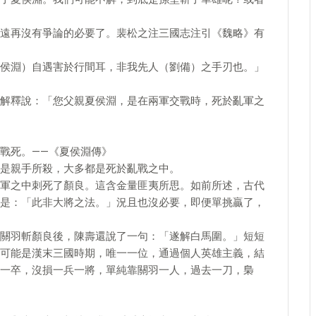
遠再沒有爭論的必要了。裴松之注三國志注引《魏略》有
侯淵）自遇害於行間耳，非我先人（劉備）之手刃也。」
解釋說：「您父親夏侯淵，是在兩軍交戰時，死於亂軍之
戰死。——《夏侯淵傳》
是親手所殺，大多都是死於亂戰之中。
軍之中刺死了顏良。這含金量匪夷所思。如前所述，古代
是：「此非大將之法。」況且也沒必要，即便單挑贏了，
關羽斬顏良後，陳壽還說了一句：「遂解白馬圍。」短短
可能是漢末三國時期，唯一一位，通過個人英雄主義，結
一卒，沒損一兵一將，單純靠關羽一人，過去一刀，梟