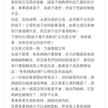
面前樹立完美的形象，讓孩子能夠學到自己最好的方
面，事事護著孩子，為孩子著想，把孩子照顧得無微
不至。
但是，您知道嗎，太過完美的父母，反而教不出完美
的孩子！父母對孩子的照顧要適度，如果太過完美無
瑕只會過猶不及，而且孩子也不會喜歡喲！
下面列出5類孩子最不喜歡的"太完美父母"，快來看
看，您有沒有位列其中吧！
太完美父母第一類：力做萬能父母
在孩子眼裡，爸爸媽媽什麼都會，在大的難題爸爸媽
媽都能夠解決，而且家長們也時刻跟著孩子，發現他
有什麼困難就馬上幫他完成，聽著孩子高高興興地
說："爸爸媽媽好棒!"心裡也是美滋滋的。
上一年級的童童開始學英語了，回到家裡寫作業，媽
媽就陪在她身邊指導她，這次童童又遇到難題了，課
外書上有一個英語單詞童童不會，跑去問媽媽，可是
媽媽也被難住了，回答不出來。
看著童童失望的表情，媽媽也很內疚。
其實童童媽媽大可以放輕鬆點，即使當上爸爸媽媽