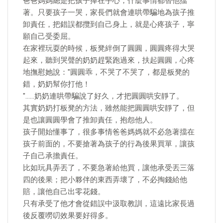
爸爸媽媽總是把孩子捧在手心，什麼事情都替他擋
著。只要孩子一哭，家長們就會連哄帶騙地為孩子推
卸責任，把錯誤都攬到自己身上，就是心疼孩子，寧
願自己受委屈。
在家裡玩耍的時候，板凳絆倒了圓圓，圓圓疼得大哭
起來，聽到哭聲的奶奶趕緊跑過來，扶起圓圓，心疼
地撫慰她說："圓圓乖，不哭了不哭了，都是板凳的
錯，奶奶幫你打他！
"……奶奶連哄帶騙說了好久，才把圓圓哄安靜了。
其實奶奶打板凳的方法，雖然能把圓圓哄安靜了，但
是也讓圓圓學會了推卸責任，抱怨他人。
孩子開始懂事了，很多事情爸爸媽媽就不必急著擋在
孩子前面的，不要搶著為孩子的行為後果買單，讓孩
子自己承擔責任。
比如玩具弄丟了，不要急著給他買，讓他承受丟三落
四的後果；把小夥伴的東西弄壞了，不必掏錢給他
賠，讓他自己出零花錢。
只有承受了他才會從錯誤中汲取教訓，這遠比家長過
後反覆嘮叨效果要好得多。