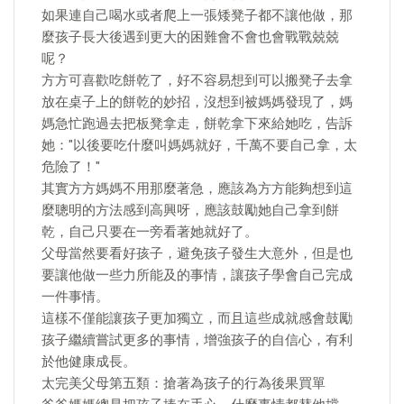
如果連自己喝水或者爬上一張矮凳子都不讓他做，那
麼孩子長大後遇到更大的困難會不會也會戰戰兢兢
呢？
方方可喜歡吃餅乾了，好不容易想到可以搬凳子去拿
放在桌子上的餅乾的妙招，沒想到被媽媽發現了，媽
媽急忙跑過去把板凳拿走，餅乾拿下來給她吃，告訴
她："以後要吃什麼叫媽媽就好，千萬不要自己拿，太
危險了！"
其實方方媽媽不用那麼著急，應該為方方能夠想到這
麼聰明的方法感到高興呀，應該鼓勵她自己拿到餅
乾，自己只要在一旁看著她就好了。
父母當然要看好孩子，避免孩子發生大意外，但是也
要讓他做一些力所能及的事情，讓孩子學會自己完成
一件事情。
這樣不僅能讓孩子更加獨立，而且這些成就感會鼓勵
孩子繼續嘗試更多的事情，增強孩子的自信心，有利
於他健康成長。
太完美父母第五類：搶著為孩子的行為後果買單