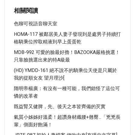
相關閱讀
色聊可視語音聊天室
HOMA-117 被鄰居美人妻子發現到是處男子持續打
樁騎乘位搾取精液到早上蛋蛋乾
MDB-992 可愛的臉最好擼！BAZOOKA嚴格挑選！
只靠臉挑選出來的特A級最
(HD) YMDD-161 絕不說不的騎乘位天使是只屬於
我的從順女友 望月理沙[
隋明帝楊廣：有沒有一種可能，我們錯怪了這位可
憐的改革者
既益腎又健脾，先、後天之本皆齊備的芡實
氣質小姊姊好溫柔！超讚身材纖腰+翹臀...「兇兇長
輩」側面好飽滿！