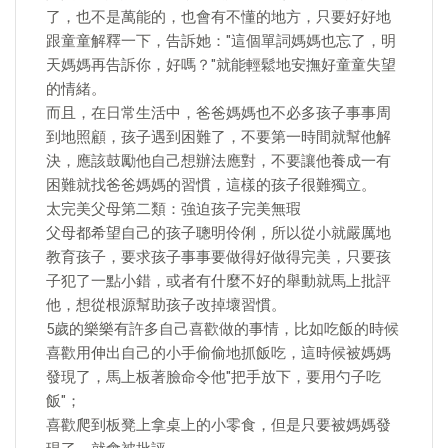
了，也不是萬能的，也會有不懂的地方，只要好好地
跟童童解釋一下，告訴她："這個單詞媽媽也忘了，明
天媽媽再告訴你，好嗎？"就能輕鬆地安撫好童童失望
的情緒。
而且，在日常生活中，爸爸媽媽也不必多孩子事事周
到地照顧，孩子遇到困難了，不要第一時間就幫他解
決，應該鼓勵他自己想辦法應對，不要讓他養成一有
困難就找爸爸媽媽的習慣，這樣的孩子很難獨立。
太完美父母第二類：強迫孩子完美無瑕
父母都希望自己的孩子聰明伶俐，所以從小就嚴厲地
教育孩子，要求孩子事事要做得好做得完美，只要孩
子犯了一點小錯，或者有什麼不好的舉動就馬上批評
他，想從根源幫助孩子改掉壞習慣。
5歲的樂樂有許多自己喜歡做的事情，比如吃飯的時候
喜歡用伸出自己的小手偷偷地抓飯吃，這時候被媽媽
發現了，馬上板著臉命令他"把手放下，要用勺子吃
飯"；
喜歡爬到板凳上拿桌上的小零食，但是只要被媽媽發