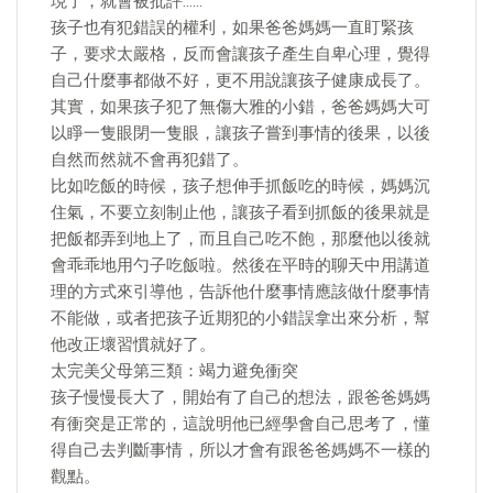
現了，就會被批評……
孩子也有犯錯誤的權利，如果爸爸媽媽一直盯緊孩
子，要求太嚴格，反而會讓孩子產生自卑心理，覺得
自己什麼事都做不好，更不用說讓孩子健康成長了。
其實，如果孩子犯了無傷大雅的小錯，爸爸媽媽大可
以睜一隻眼閉一隻眼，讓孩子嘗到事情的後果，以後
自然而然就不會再犯錯了。
比如吃飯的時候，孩子想伸手抓飯吃的時候，媽媽沉
住氣，不要立刻制止他，讓孩子看到抓飯的後果就是
把飯都弄到地上了，而且自己吃不飽，那麼他以後就
會乖乖地用勺子吃飯啦。然後在平時的聊天中用講道
理的方式來引導他，告訴他什麼事情應該做什麼事情
不能做，或者把孩子近期犯的小錯誤拿出來分析，幫
他改正壞習慣就好了。
太完美父母第三類：竭力避免衝突
孩子慢慢長大了，開始有了自己的想法，跟爸爸媽媽
有衝突是正常的，這說明他已經學會自己思考了，懂
得自己去判斷事情，所以才會有跟爸爸媽媽不一樣的
觀點。