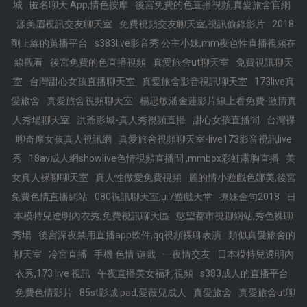
城
匿名聊天 App,情色按摩
後宮免費的色直播視頻,真愛旅舍官網
漾美眉視訊交友聊天室
免費視頻交友聊天室,視訊偷錄影片
2018
剛上線的黃播平台
s383live影音秀 公主小妹,mm夜色性直播視頻在
線觀看
後宮免費的色直播視頻
真愛旅舍ut聊天室
免費視訊聊天
室
台灣甜心女孩直播聊天室
真愛旅舍影音視訊聊天室
173live真
愛旅舍
真愛旅舍視頻聊天室
楊思敏潘金蓮影片線上看免費-激情真
人秀場聊天室
洪爺影城-真人秀視頻直播
甜心女孩直播間
台灣裸
聊奇摩女孩真人視訊網
真愛旅舍視頻聊天室-live173影音視訊live
秀
18av成人網showlive色情視頻直播間 ,mmbox彩虹露胸直播
美
女真人裸聊聊天室
真人性做愛免費視頻
麗的情小遊戲色娜美,後宮
免費色情直播網站
080視訊聊天室,u.7遊戲天堂
撩妹金句2018
日
本模特兒透明內衣秀,免費視訊聊天區
慾望都市視聊網站,秀色裸聊
秀場
後宮深夜禁用直播app軟件,qq視頻裸聊表演
類似真愛旅舍的
聊天室
冷宮直播
手機 色情 遊戲
一夜情交友
日本模特兒透明內
衣秀,173 live 視訊
午夜直播美女福利視頻
s383成人的直播平台
免費色情影片
85st影城ipad,愛薇兒成人
真愛旅舍
真愛旅舍ut聊