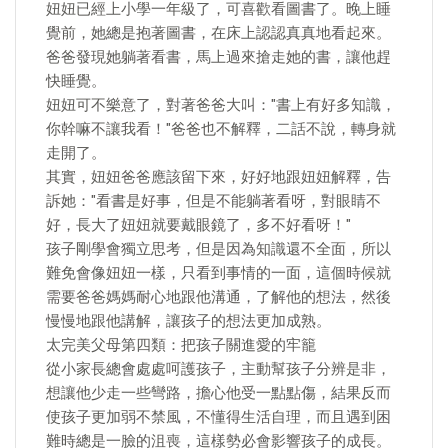
妞妞已經上小學一年級了，可喜歡看圖書了。晚上睡
覺前，她總是抱著圖書，在床上認認真真地看起來。
爸爸發現她躺著看書，馬上過來搶走她的書，讓他趕
快睡覺。
妞妞可不樂意了，對著爸爸大叫："書上有好多知識，
你幹嘛不讓我看！"爸爸也不解釋，二話不說，轉身就
走開了。
其實，妞妞爸爸應該留下來，好好地跟妞妞解釋，告
訴她："看書是好事，但是不能躺著看呀，對眼睛不
好，長大了妞妞就要戴眼鏡了，多不好看呀！"
孩子剛學會獨立思考，但是因為知識還不全面，所以
難免會像妞妞一樣，只看到事情的一面，這個時候就
需要爸爸媽媽耐心地跟他溝通，了解他的想法，然後
慢慢地跟他講解，讓孩子的想法更加成熟。
太完美父母第四類：把孩子關進愛的牢籠
從小家長總會處處呵護孩子，主動幫孩子分辨是非，
想讓他少走一些彎路，擔心他受一點點傷，結果反而
使孩子更加弱不禁風，不懂得生活自理，而且遇到困
難時總是一臉的沮喪，這樣勢必會影響孩子的成長。