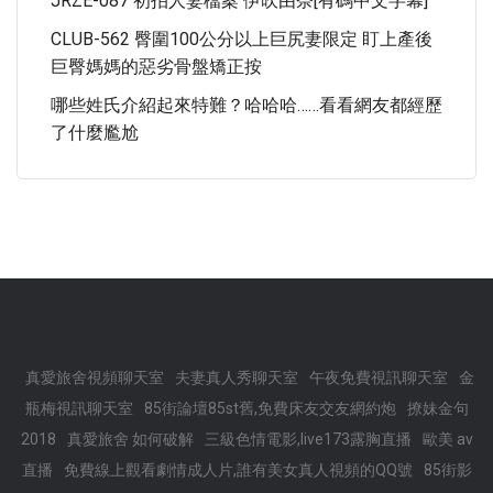
JRZE-087 初拍人妻檔案 伊吹由奈[有碼中文字幕]
CLUB-562 臀圍100公分以上巨尻妻限定 盯上產後
巨臀媽媽的惡劣骨盤矯正按
哪些姓氏介紹起來特難？哈哈哈……看看網友都經歷
了什麼尷尬
真愛旅舍視頻聊天室
夫妻真人秀聊天室
午夜免費視訊聊天室
金
瓶梅視訊聊天室
85街論壇85st舊,免費床友交友網約炮
撩妹金句
2018
真愛旅舍 如何破解
三級色情電影,live173露胸直播
歐美 av
直播
免費線上觀看劇情成人片,誰有美女真人視頻的QQ號
85街影