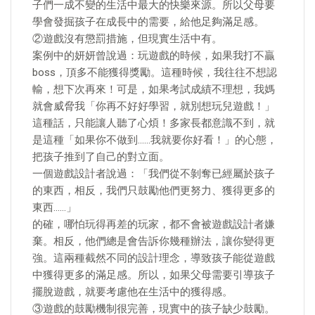
子們一成不變的生活中最大的快樂來源。所以父母要
學會發掘孩子在成長中的需要，給他足夠滿足感。
②遊戲沒有懲罰措施，但現實生活中有。
案例中的妍妍曾說過：玩遊戲的時候，如果我打不贏
boss，頂多不能獲得獎勵。這種時候，我往往不想認
輸，想下次再來！可是，如果考試成績不理想，我媽
就會威脅我「你再不好好學習，就別想玩兒遊戲！」
這種話，只能讓人聽了心煩！多家長都意識不到，就
是這種「如果你不做到……我就要你好看！」的心態，
把孩子推到了自己的對立面。
一個遊戲設計者說過：「我們從不剝奪已經屬於孩子
的東西，相反，我們只鼓勵他們更努力、獲得更多的
東西……」
的確，哪怕玩得再差的玩家，都不會被遊戲設計者嫌
棄。相反，他們總是會告訴你幾種辦法，讓你變得更
強。這兩種截然不同的設計理念，導致孩子能從遊戲
中獲得更多的滿足感。所以，如果父母需要引導孩子
擺脫遊戲，就要考慮他在生活中的獲得感。
③遊戲的鼓勵機制很完善，現實中的孩子缺少鼓勵。