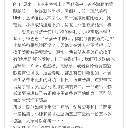
的！"原來，小棟中考考上了重點高中，爸爸激動地獎
勵給孩子一款最新的手機。暑假裡，孩子玩兒的很
High，上學後也收不回心。高一知識跨度比較大、比
較難，小棟成績連連下滑，爸爸把罪過都歸結到手機
上，想要剝奪孩子使用手機的權利，小棟當然不幹！
我問小棟爸爸："給孩子手機時，你們可曾做過約定？"
小棟爸爸果然被問愣了，因為大多數人都不懂得，給
孩子獎勵時需要謹慎。通常，我希望家長怎送給孩子
有"使用範圍"的獎勵。孩子做得好時，我們可以送給他
足球鞋、X-box 遊戲機、電影票，或者你給他買個遊
戲皮膚也可以。這些獎勵，都是有使用範圍的，不會
給生活帶來更多的麻煩。相反，送孩子錢、遊戲幣或
者是手機，就是沒有適用範圍的東西。一旦送出，你
必須要保證孩子有正確使用這些東西的能力，否則就
會給生活埋下隱患。
所以，關於如何使用電子產品，父母需要和孩子商定
一個協議，小棟和爸爸在諮詢室里商量出一份基本的
協議，大家可以參考一下：
STEP1: 約定手機使用的時間和所有權。