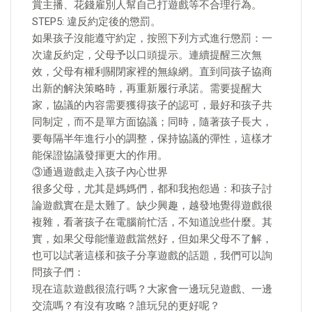
賞主播、花錢雇別人幫自己打遊戲等不合理行為。
STEP5: 違反約定後的懲罰。
如果孩子沒能遵守約定，按照下列方式進行懲罰：一
次違反約定，父母予以口頭提示。連續提醒三次無
效，父母有權利關閉家裡的無線網。直到同孩子協商
出新的解決策略時，再重新履行承諾。需要提醒大
家，協議的內容需要獲得孩子的認可，最好和孩子共
同制定，而不是單方面協議；同時，隨著孩子長大，
要每隔半年進行小的調整，保持協議的彈性，這樣才
能保證協議發揮更大的作用。
③通過遊戲走入孩子內心世界
很多父母，尤其是媽媽們，都和我抱怨過：和孩子討
論遊戲實在是太難了。缺少興趣，越發地覺得遊戲很
複雜，看著孩子在電腦前忙活，不知道說些什麼。其
實，如果父母能懂遊戲當然好，但如果父母不了解，
也可以試著這樣和孩子分享遊戲的話題，我們可以詢
問孩子們：
現在這款遊戲很流行嗎？大家會一邊玩兒遊戲、一邊
交流嗎？有沒有攻略？誰玩兒的更好呢？