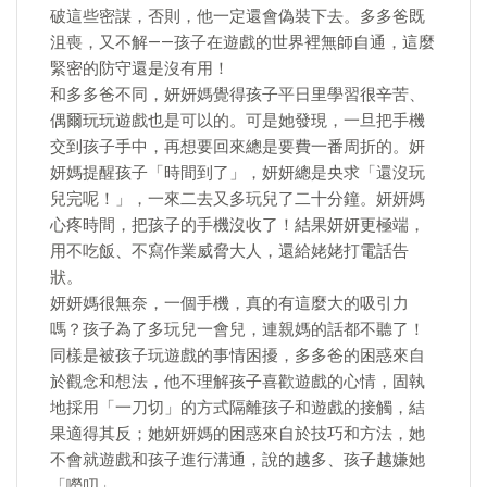
破這些密謀，否則，他一定還會偽裝下去。多多爸既
沮喪，又不解——孩子在遊戲的世界裡無師自通，這麼
緊密的防守還是沒有用！
和多多爸不同，妍妍媽覺得孩子平日里學習很辛苦、
偶爾玩玩遊戲也是可以的。可是她發現，一旦把手機
交到孩子手中，再想要回來總是要費一番周折的。妍
妍媽提醒孩子「時間到了」，妍妍總是央求「還沒玩
兒完呢！」，一來二去又多玩兒了二十分鐘。妍妍媽
心疼時間，把孩子的手機沒收了！結果妍妍更極端，
用不吃飯、不寫作業威脅大人，還給姥姥打電話告
狀。
妍妍媽很無奈，一個手機，真的有這麼大的吸引力
嗎？孩子為了多玩兒一會兒，連親媽的話都不聽了！
同樣是被孩子玩遊戲的事情困擾，多多爸的困惑來自
於觀念和想法，他不理解孩子喜歡遊戲的心情，固執
地採用「一刀切」的方式隔離孩子和遊戲的接觸，結
果適得其反；她妍妍媽的困惑來自於技巧和方法，她
不會就遊戲和孩子進行溝通，說的越多、孩子越嫌她
「嘮叨」。