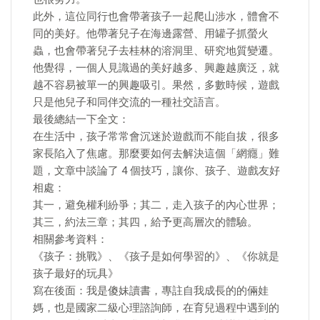
此外，這位同行也會帶著孩子一起爬山涉水，體會不
同的美好。他帶著兒子在海邊露營、用罐子抓螢火
蟲，也會帶著兒子去桂林的溶洞里、研究地質變遷。
他覺得，一個人見識過的美好越多、興趣越廣泛，就
越不容易被單一的興趣吸引。果然，多數時候，遊戲
只是他兒子和同伴交流的一種社交語言。
最後總結一下全文：
在生活中，孩子常常會沉迷於遊戲而不能自拔，很多
家長陷入了焦慮。那麼要如何去解決這個「網癮」難
題，文章中談論了 4 個技巧，讓你、孩子、遊戲友好
相處：
其一，避免權利紛爭；其二，走入孩子的內心世界；
其三，約法三章；其四，給予更高層次的體驗。
相關參考資料：
《孩子：挑戰》、《孩子是如何學習的》、《你就是
孩子最好的玩具》
寫在後面：我是傻妹讀書，專註自我成長的的倆娃
媽，也是國家二級心理諮詢師，在育兒過程中遇到的