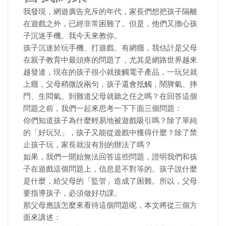
我發現，網遊廣告充斥的年代，家長們想把孩子隔離
在遊戲之外，已經非常困難了。但是，他們又擔心孩
子沉迷手機。我今天來教你。
孩子沉迷於玩手機、打遊戲、有網癮，我估計是父母
在親子教育中最頭疼的問題了，尤其是網路世界越來
越發達，現在的孩子很小就接觸電子產品，一玩兒就
上癮，父母稍微說兩句，孩子還會抵觸，鬧脾氣、摔
門、生悶氣。到難道父母就聽之任之嗎？在回答這個
問題之前，我們一起來思考一下下面三個問題：
你們知道孩子為什麼輕易地被遊戲吸引嗎？除了單純
的「好玩兒」，孩子又能從遊戲中獲得什麼？除了禁
止孩子玩，家長就沒有別的辦法了嗎？
如果，我們一開始無法回答這些問題，證明我們和孩
子在遊戲這個問題上，信息是不對等的。孩子說什麼
是什麼，給父母的「監管」造成了困難。所以，父母
要指導孩子，必須做好功課。
那父母應該怎麼來看待這個問題呢，本文將從三個方
面來講述：