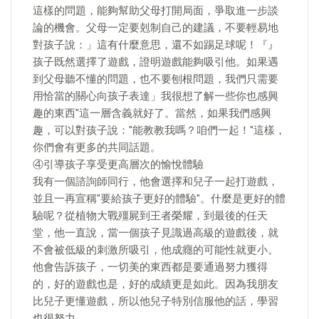
這樣的問題，能夠幫助父母打開局面，爭取進一步談
論的機會。父母一定要剋制自己的建議，不要輕易地
對孩子說：」這有什麼意思，還不如踢足球呢！『』
孩子既然選擇了遊戲，證明遊戲能夠吸引他。如果遇
到父母聽不懂的問題，也不要刨根問題，我們只需要
用恰當的關心向孩子表達」我很想了解一些你也感興
趣的東西"這一層含義就好了。當然，如果我們感興
趣，可以對孩子說："能教教我嗎？咱們一起！"這樣，
你們會有更多的共同話題。
④引導孩子享受更高層次的愉悅體驗
我有一個諮詢師同行，他會選擇和兒子一起打遊戲，
並且一再宣稱"要給孩子更好的體驗"。什麼是更好的體
驗呢？從植物大戰殭屍到王者榮耀，到最後的任天
堂，他一直說，當一個孩子見識過高級的遊戲後，就
不會被低級的刺激所吸引，他成癮的可能性就更小。
他會告訴孩子，一切美的東西都是要通過努力獲得
的，好的遊戲也是，好的成績更是如此。因為我朋友
比兒子更懂遊戲，所以他兒子特別信服他的話，學習
也很努力。