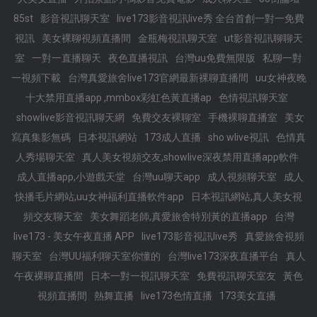
85st
影音視訊聊天室
live173影音視訊live秀 全台首創一對一免費
視訊
美女裸聊視頻直播間
金瓶梅視訊聊天室
ut影音視訊聊聊天
室
一對一直播聊天
夜色直播視訊
台灣uu免費無限版
私聊一對
一視頻下載
台灣真愛旅舍live173官網最新裸聊直播間
uu女神夜晚
十大禁用直播app ,mmbox彩虹色黃直播ap
色情視訊聊天室
showlive影音視訊聊天網
免費交友裸聊室
手機裸聊直播室
美女
寫真集影無碼
日本視訊網站
173成人直播
sho wlive視訊
色情真
人秀場聊天室
真人美女視頻交友,showlive深夜禁用直播app軟件
成人直播app,小遊戲天堂
台灣uu聊天app
成人視頻聊天室
成人
快播毛片網站,uu女神福利直播軟件app
日本視訊網站,真人美女視
頻交友聊天室
美女舞蹈老師,真愛旅舍特別黃的直播app
台灣
live173 - 美女午夜直播 APP
live173影音視訊live秀
真愛旅舍視頻
聊天室
台灣UU福利聊天室你懂的
台灣live173深夜直播平台
真人
午夜裸聊直播間
日本一對一視訊聊天室
免費視訊聊天室友
黃色
視頻直播間
熱舞直播
live173色情直播
173美女直播