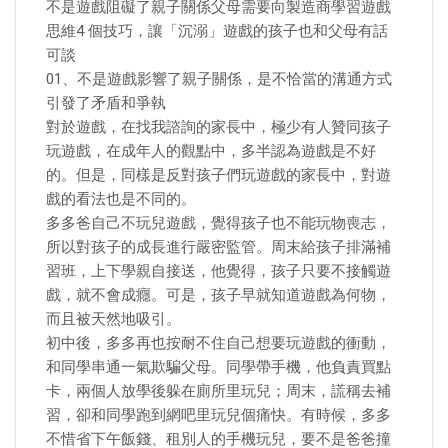
不是遊戲阻礙了親子關係父母需要向製造商學習遊戲
思維4 個技巧，讓「沉溺」遊戲的孩子也和父母有話
可談
01、不是遊戲影響了親子關係，是不恰當的溝通方式
引發了矛盾和爭執
對於遊戲，在找我諮詢的家長中，極少有人贊同孩子
玩遊戲，在成年人的觀點中，多半認為遊戲是不好
的。但是，同樣是反對孩子們玩遊戲的家長中，對遊
戲的看法也是不同的。
多多爸自己不玩兒遊戲，覺得孩子也不能玩物喪志，
所以對孩子的成長進行嚴密監管。周末給孩子排滿補
習班，上下學親自接送，他覺得，孩子只要不接觸遊
戲，就不會成癮。可是，孩子早就知道遊戲為何物，
而且被天然地吸引。
初中後，多多再也按耐不住自己想要玩遊戲的衝動，
和同學串通一氣欺騙父母。同學帶手機，他負責買點
卡，兩個人放學後躲在廁所里玩兒；周末，謊稱去補
習，卻和同學跑到網吧里玩兒個痛快。有時候，多多
不惜省下午飯錢、租別人的手機玩兒，要不是爸爸撞