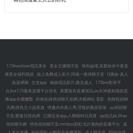
173liveshow視訊美女
美女主播聊天室
情色論壇,真愛旅舍午夜直
播美女福利視頻
線上免費成人影片,同城一夜情聊天室
Q臺妹-真人
摳逼裸聊
交友app
偷錄視訊影片,微克成人
173live影音平
台,live173最黃直播平台排名
真愛旅舍直播視訊,uu女神最刺激的直
播app全國獵豔
約炮在線視頻聊天室網,洪爺網站 電影
色聊視頻聊
天網,情色文小說長篇
情趣內衣真人秀,淫狐的風俗部落
uu視頻聊
天室,愛薇兒情色網
已婚交友app,人體模特兒寫真
qq視訊妹,56as
視頻聊天網
情色視頻聊天室,mmbox彩虹允許賣肉的直播平台
成
人美女直播
外拍景點,小鴨影音免費電影
成人聊天室
85街論壇