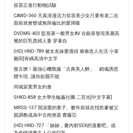
疫苗正進行動物試驗
CAWD-360 天真浪漫活力笑容美少女只要有老二在
面前就會變成無與倫比的愛屌吸
DVDMS-403 監視著一般男女AV 在銀座發現美麗高
雅的巨乳貴婦人妻 穿著自
(HD) HND-789 被女友妹愛過頭 偷偷造人生活 小泉
雛田[有碼高清中文字
復古撩！最強心機戰服「古典美人醉」 銷魂誘惑
體乍現…讓你欲罷不能
同城寂寞男女約會
SHKD-858 女大學生輪姦社團 二宮光[中文字幕]
MRSS-137 我深愛的妻子、數年前就在找乾爹被父
親調教成為中古肉便器 齋藤亞
(HD) HND-727 「姊姊，畫內射SEX的漫畫吧」成
為色情漫畫主人公的巨乳