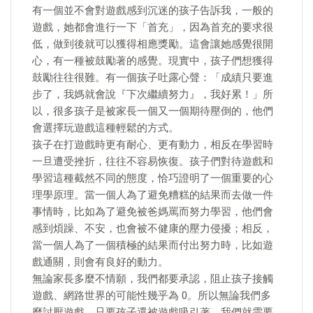
有一個並不會對遊戲感到沉迷的孩子告訴我，一般的
遊戲，她都會進行一下「首充」，因為首充的要求很
低，做到後就可以獲得相應獎勵。這會讓她感覺很開
心，有一種被鼓勵著的感覺。現實中，孩子們想獲得
鼓勵往往很難。有一個孩子吐露心聲：「成績只要進
步了，我媽就會說『下次繼續努力』，我好累！」所
以，很多孩子是被家長一個又一個期待壓倒的，他們
會選擇玩遊戲這種輕鬆的方式。
孩子在打遊戲時更有耐心、更有動力，相反在學習時
一旦遭受挫折，往往不容易恢復。孩子們對待遊戲和
學習這種截然不同的態度，恰巧證明了一個重要的心
理學原理。當一個人為了避免糟糕的結果而去做一件
事情時，比如為了避免被爸媽罵而努力學習，他們會
感到煩躁、不安，也會被不健康的壓力侵擾；相反，
當一個人為了一個積極的結果而付出努力時，比如遊
戲通關，則會有良好的動力。
無論家長多麼不情願，我們都要承認，阻止孩子接觸
遊戲、網路世界的可能性幾乎為 0。所以無論我們多
麼討厭遊戲，只要孩子還被遊戲吸引著，我們就需要