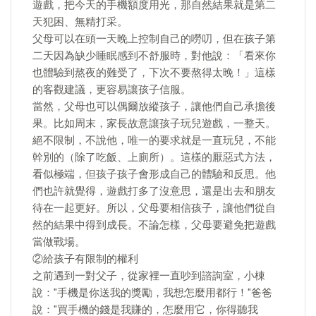
遊戲，把今天的手機額度用光，那自然結果就是第二
天犯困、無精打采。
父母可以在頭一天晚上控制自己的嘮叨，但在孩子第
二天因為缺少睡眠感到不舒服時，對他說：「看來你
也體驗到熬夜的難受了，下次不要熬得太晚！」這樣
的客觀建議，更容易讓孩子信服。
當然，父母也可以偶爾放縱孩子，讓他們自己承擔後
果。比如周末，家長故意讓孩子玩兒遊戲，一整天。
絕不限制，不說他，唯一的要求就是一直玩兒，不能
幹別的（除了吃飯、上廁所）。這樣的厭惡式方法，
看似極端，但孩子孩子會形成自己的體驗和反思。他
們也許就覺得，遊戲打多了沒意思，還是出去和朋友
待在一起更好。所以，父母要相信孩子，讓他們從自
然的結果中得到成長。不論怎樣，父母要避免把遊戲
當做戰場。
②給孩子有限制的權利
之前遇到一對父子，從家裡一直吵到諮詢室，小棟
說："手機是你送我的獎勵，我想怎麼用都行！"爸爸
說："買手機的錢是我賺的，怎麼用它，你得聽我