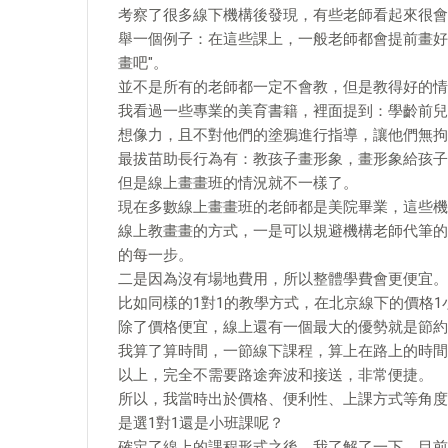
考察了很多線下機構後發現，有些老師看起來很會
舉一個例子：在這些課上，一般老師都會提前畫好
畫吧"。
並不是所有的老師都一定不會教，但是教得好的情
我看過一些專業的美育書籍，裡面提到：學齡前兒
想像力，且不對他們的塗鴉進行指導，讓他們無拘
最拔苗助長行為有：教孩子畫形象，畫形象給孩子
但是線上畫畫班的情況就不一樣了。
現在多數線上畫畫班的老師都是美院畢業，這些機
線上教畫畫的方式，一是可以規避機構老師代筆的
的每一步。
二是因為沒有場地費用，所以整體學費會更便宜。
比如同樣的1對1的教學方式，在北京線下的價格1小
除了價格便宜，線上還有一個最大的優勢就是節約
我算了算時間，一節線下課程，算上在路上的時間
以上，完全不需要路途奔波和接送，非常便捷。
所以，我當時出於價格、便利性、上課方式等角度
是選1對1還是小班課呢？
確定了線上的課程形式之後，我了解了一下，目前