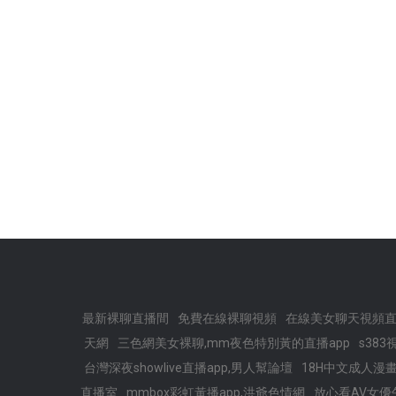
最新裸聊直播間
免費在線裸聊視頻
在線美女聊天視頻
天網
三色網美女裸聊,mm夜色特別黃的直播app
s38
台灣深夜showlive直播app,男人幫論壇
18H中文成人漫畫
直播室
mmbox彩虹黃播app,洪爺色情網
放心看AV女優