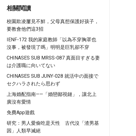
相關閱讀
校園欺凌屢見不鮮，父母真想保護好孩子，
要教會他們這3招
IENF-172 我的家庭教師「以為不穿胸罩也
沒事，被發現了嗎」明明是巨乳卻不穿
CHINASES SUB MRSS-087 真面目すぎる妻
は介護職に向いてない
CHINASES SUB JUNY-028 就活中の面接で
セクハラされたら思わず
上海婚配指南——「婚戀鄙視鏈」，讓北上
廣沒有愛情
免費app遊戲
研究：男人愛偷吃是天性 古代沒「渣男基
因」人類早滅絕