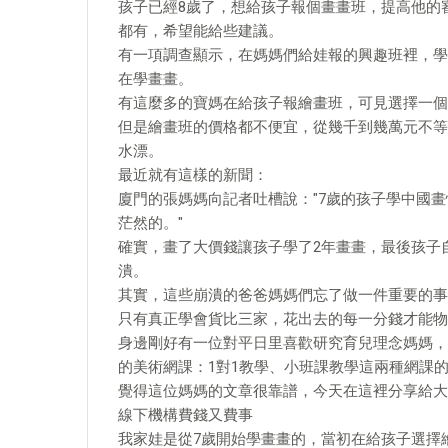
孩子已經8歲了，想給孩子報個畫畫班，提高他的
都有，希望能給些建議。
有一項調查顯示，在媽媽們給娃報的興趣班裡，學
在學畫畫。
有這麼多的寶媽在給孩子報繪畫班，可見選擇一個
但是繪畫班的價格都不便宜，從幾千到幾萬元不等
水漂。
最近就有這樣的新聞：
廈門的張媽媽向記者吐槽說："7歲的孩子學中國
茫然的。"
確實，畫了大價錢讓孩子學了2年畫畫，最後孩子
潰。
其實，這些崩潰的爸爸媽媽們忘了做一件重要的事
只有真正學會貨比三家，花出去的每一分錢才能物
身邊剛好有一位對平日里喜歡研究育兒理念媽媽，
的美術網課：1對1教學、小班課教學這兩種網課
覺得這位媽媽的文章很靠譜，今天在這裡分享給大
線下機構費錢又費事
我家娃是從7歲開始學畫畫的，當初在給孩子選擇