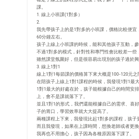
課。
1. 線上小班課(1對多）
2.
我先帶孩子上的是1對多的小班課，價格比較便宜，大
60分鐘左右。
孩子上線上小班課的時候，能和其他孩子互動，參
不過1對多的模式，針對性和專門性會比較差一些
雖然課堂氛圍好，但是很容易出現別的孩子過於興
3. 線上1對1
線上1對1每節課的價格算下來大概是100-120元
在陪孩子上線上1對1課程的時候，我發現1對1
1對1最大的好處在於，孩子能根據自己的時間安
上，會不是課就落下了。
並且1對1的形式，我們還能根據自己的需求、喜
子的胃口，學習效率就大大提高了。
兩種課程上下來，我發現比起1對多的課程，孩子
而且我發現，如果在上課時間，想換老師或者更換
我再也不用擔心，孩子因為各種原因落下課了。