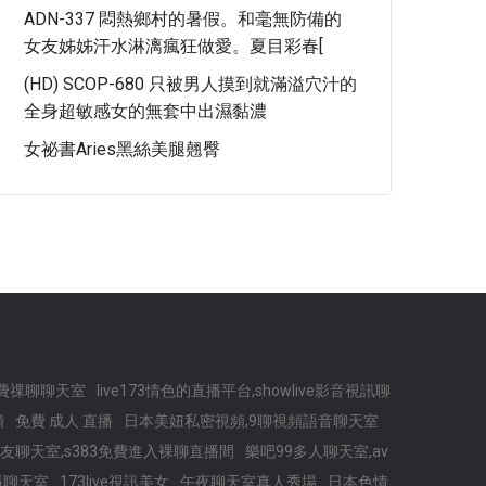
ADN-337 悶熱鄉村的暑假。和毫無防備的
女友姊姊汗水淋漓瘋狂做愛。夏目彩春[
(HD) SCOP-680 只被男人摸到就滿溢穴汁的
全身超敏感女的無套中出濕黏濃
女祕書Aries黑絲美腿翹臀
費祼聊聊天室
live173情色的直播平台,showlive影音視訊聊
頻
免費 成人 直播
日本美妞私密視頻,9聊視頻語音聊天室
友聊天室,s383免費進入裸聊直播間
樂吧99多人聊天室,av
播聊天室
173live視訊美女
午夜聊天室真人秀場
日本色情