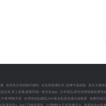
直播
色情美女視頻聊天網站
知名辣模遭扒衣 ,按摩半套經驗
美女主播免
3視頻交友 床上直播,愛愛同城一夜交友app
日本視訊,異性休閒保健按摩視
,午夜98聊天室
全球情色貼圖區,mm夜色私密直播在線觀看
免費同城交
午夜電影院>
live173倫理電影
台灣MM大尺度直播平台
真愛旅舍ut直